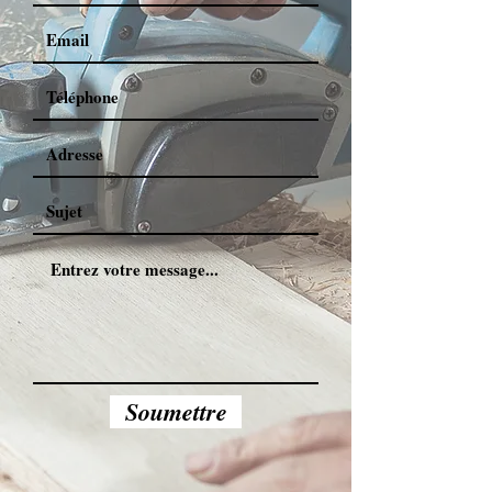
Soumettre